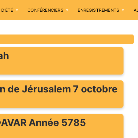
 D'ÉTÉ
CONFÉRENCIERS
ENREGISTREMENTS
A
Accueil
Annonces
ah
Sessions d'été
Conférenciers
tin de Jérusalem 7 octobre
Enregistrements
Aller plus loin
 DAVAR Année 5785
Cotisation / Don