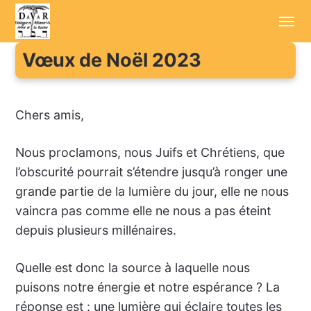
Vœux de Noël 2023
Accueil
Annonces
Chers amis,
Sessions d'été
Nous proclamons, nous Juifs et Chrétiens, que
Conférenciers
l’obscurité pourrait s’étendre jusqu’à ronger une
grande partie de la lumière du jour, elle ne nous
Enregistrements
vaincra pas comme elle ne nous a pas éteint
depuis plusieurs millénaires.
Aller plus loin
Cotisation / Don
Quelle est donc la source à laquelle nous
puisons notre énergie et notre espérance ? La
Contact
réponse est : une lumière qui éclaire toutes les