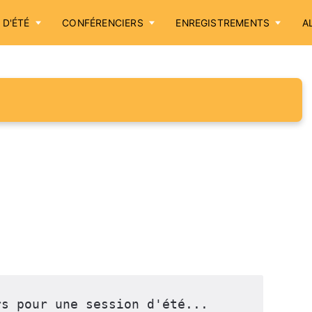
 D'ÉTÉ
CONFÉRENCIERS
ENREGISTREMENTS
A
Accueil
Annonces
Sessions d'été
Conférenciers
Enregistrements
Aller plus loin
Cotisation / Don
rs pour une session d'été...