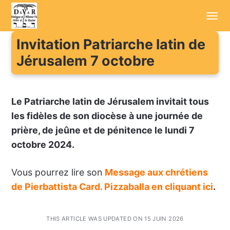
Invitation Patriarche latin de
Accueil
Jérusalem 7 octobre
Annonces
Le Patriarche latin de Jérusalem invitait
tous
Sessions d'été
les fidèles de son diocèse à
une journée de
Conférenciers
prière, de jeûne et de pénitence le lundi 7
octobre 2024.
Enregistrements
Aller plus loin
Vous pourrez lire son
Message aux chrétiens
de
Pierbattista Card. Pizzaballa en cliquant ici
.
Cotisation / Don
Contact
THIS ARTICLE WAS UPDATED ON 15 JUIN 2026