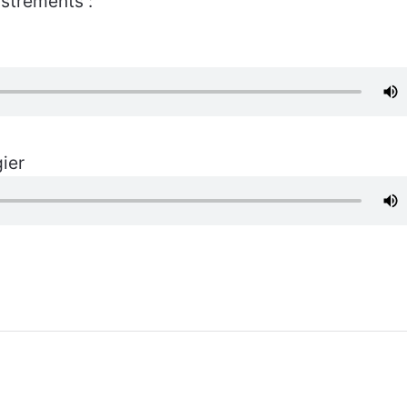
istrements :
Contact
ier