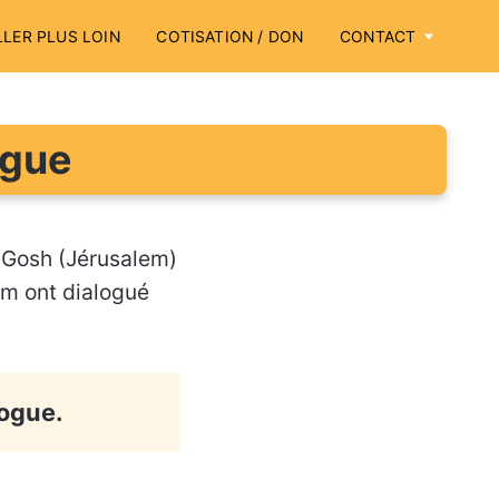
LLER PLUS LOIN
COTISATION / DON
CONTACT
ogue
 Gosh (Jérusalem)
m ont dialogué
logue.