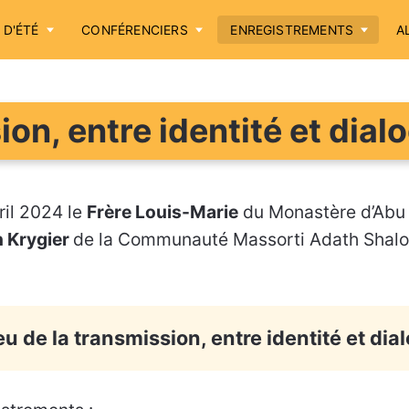
 D'ÉTÉ
CONFÉRENCIERS
ENREGISTREMENTS
A
Accueil
ion, entre identité et dial
Annonces
Sessions d'été
ril 2024 le
Frère Louis-Marie
du Monastère d’Abu
Conférenciers
n Krygier
de la Communauté Massorti Adath Shalo
Enregistrements
Aller plus loin
eu de la transmission, entre identité et dia
Cotisation / Don