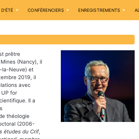
 D'ÉTÉ
CONFÉRENCIERS
ENREGISTREMENTS
A
Accueil
Annonces
t prêtre
 Mines (Nancy), il
Sessions d'été
n-la-Neuve) et
tembre 2019, il
Conférenciers
elations avec
e
UP for
Enregistrements
ientifique. Il a
s
Aller plus loin
de théologie
octoral (2006-
Cotisation / Don
 études du Crif
,