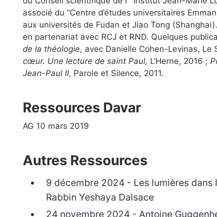
du Conseil scientifique de l’ “Institut Jean-Marie 
associé du “Centre d’études universitaires Emmanu
aux universités de Fudan et Jiao Tong (Shanghai).
en partenariat avec RCJ et RND. Quelques publica
de la théologie
, avec Danielle Cohen-Levinas, Le 
cœur. Une lecture de saint Paul,
L’Herne, 2016 ;
P
Jean-Paul II
, Parole et Silence, 2011.
Ressources Davar
AG 10 mars 2019
Autres Ressources
9 décembre 2024 - Les lumières dans le
Rabbin Yeshaya Dalsace
24 novembre 2024 - Antoine Guggenhe