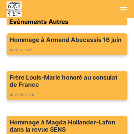
Evènements Autres
Accueil
Hommage à Armand Abecassis 16 juin
Annonces
14 JUIN 2026
Sessions d'été
Conférenciers
Frère Louis-Marie honoré au consulat
de France
Enregistrements
18 MARS 2026
Aller plus loin
Cotisation / Don
Hommage à Magda Hollander-Lafon
Contact
dans la revue SENS