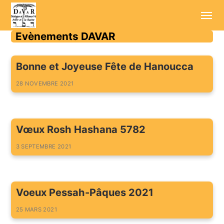
Evènements DAVAR
Accueil
Bonne et Joyeuse Fête de Hanoucca
Annonces
28 NOVEMBRE 2021
Sessions d'été
Conférenciers
Vœux Rosh Hashana 5782
Enregistrements
3 SEPTEMBRE 2021
Aller plus loin
Cotisation / Don
Voeux Pessah-Pâques 2021
25 MARS 2021
Contact