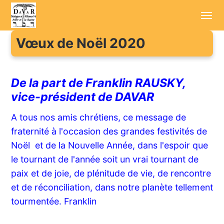
Vœux de Noël 2020
Accueil
Annonces
De la part de Franklin RAUSKY,
vice-président de DAVAR
Sessions d'été
A tous nos amis chrétiens,
ce message de
Conférenciers
fraternité à l'occasion des grandes festivités de
Enregistrements
Noël et de la Nouvelle Année, dans l'espoir que
le tournant de l'année soit un vrai tournant de
Aller plus loin
paix et de joie, de plénitude de vie, de rencontre
et de réconciliation, dans notre planète tellement
Cotisation / Don
tourmentée. Franklin
Contact