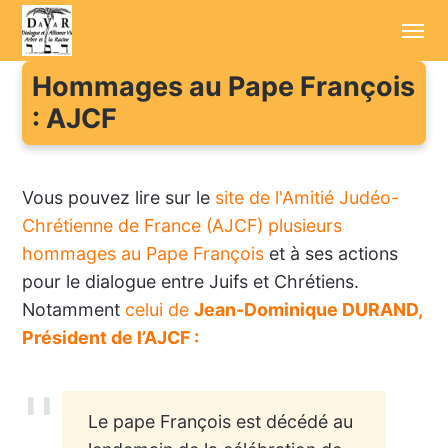
Hommages au Pape François
Accueil
: AJCF
Annonces
Vous pouvez lire sur le
site de l'Amitié Judéo-
Sessions d'été
Chrétienne de France (AJCF) plusieurs
Conférenciers
hommages au Pape François
et à ses actions
pour le dialogue entre Juifs et Chrétiens.
Enregistrements
Notamment
celui de
Jean-Dominique DURAND,
Aller plus loin
Président de l’AJCF :
Cotisation / Don
Le pape François est décédé au
Contact