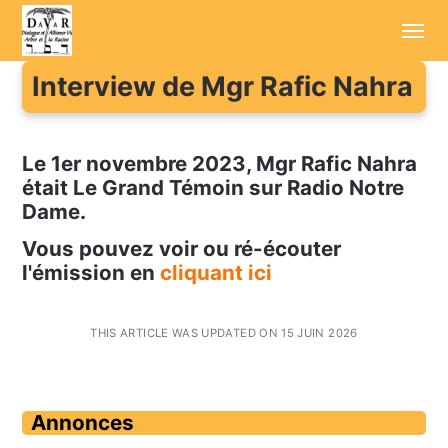
Interview de Mgr Rafic Nahra
Accueil
Annonces
Le 1er novembre 2023, Mgr Rafic Nahra
était Le Grand Témoin sur Radio Notre
Sessions d'été
Dame.
Conférenciers
Vous pouvez voir ou ré-écouter
l'émission en
cliquant ici
Enregistrements
Aller plus loin
THIS ARTICLE WAS UPDATED ON 15 JUIN 2026
Cotisation / Don
Annonces
Contact