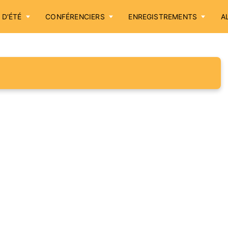
 D'ÉTÉ
CONFÉRENCIERS
ENREGISTREMENTS
A
Accueil
Annonces
Sessions d'été
Conférenciers
Enregistrements
Aller plus loin
Cotisation / Don