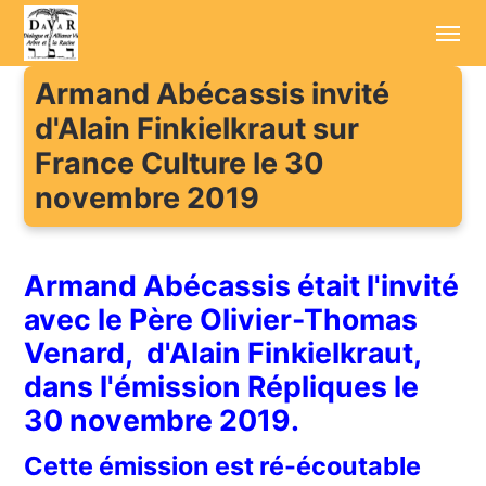
Armand Abécassis invité
Accueil
d'Alain Finkielkraut sur
France Culture le 30
Annonces
novembre 2019
Sessions d'été
Conférenciers
Armand Abécassis
était l'invité
Enregistrements
avec le
Père Olivier-Thomas
Venard
, d'Alain Finkielkraut,
Aller plus loin
dans l'émission
Répliques le
Cotisation / Don
30 novembre 2019
.
Contact
Cette émission est ré-écoutable